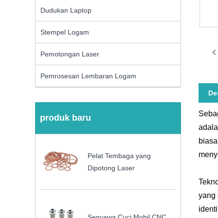
Dudukan Laptop
Stempel Logam
Pemotongan Laser
Pemrosesan Lembaran Logam
De
Sebag
produk baru
adala
biasa
menye
Pelat Tembaga yang
Dipotong Laser
Tekno
yang 
ident
Senyawa Cuci Mobil CNC