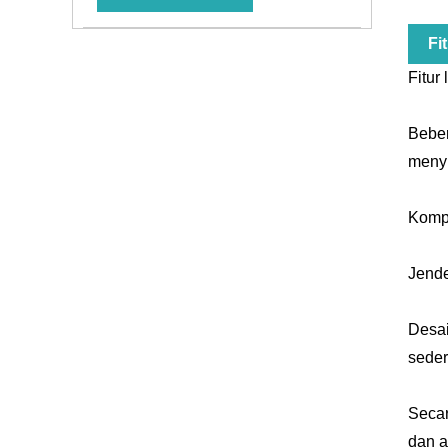
Fi
Fitur
Beber
menyi
Kompa
Jende
Desai
seder
Secar
dan a