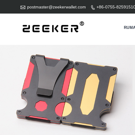

postmaster@zeekerwallet.com
+86-0755-8259151

RUM