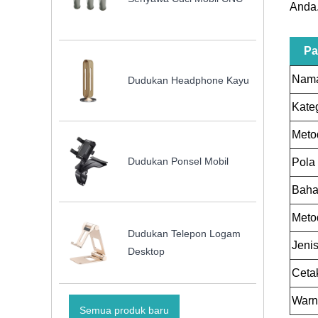
Anda
Pa
Nama
Dudukan Headphone Kayu
Kate
Meto
Dudukan Ponsel Mobil
Pola
Bah
Meto
Dudukan Telepon Logam
Jeni
Desktop
Ceta
Warn
Semua produk baru