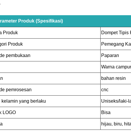
.
rameter Produk (Spesifikasi)
 Produk
Dompet Tipis
gori Produk
Pemegang Kar
de pembukaan
Paparan
Warna campu
an
bahan resin
de pemrosesan
cnc
s kelamin yang berlaku
Uniseks/laki-
k LOGO
Bisa
a
hijau, biru, hi