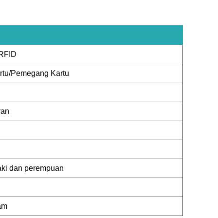
 RFID
tu/Pemegang Kartu
ran
laki dan perempuan
tam