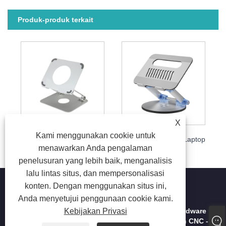
Produk-produk terkait
X
Kami menggunakan cookie untuk
Dudukan Laptop Logam
Memutar Dudukan Laptop
menawarkan Anda pengalaman
penelusuran yang lebih baik, menganalisis
lalu lintas situs, dan mempersonalisasi
konten. Dengan menggunakan situs ini,
Anda menyetujui penggunaan cookie kami.
Hak Cipta © 2023 Shenzhen Hongtai Electronic Hardware
Kebijakan Privasi
Co., Ltd. - Dompet Logam, Stamping Logam, Mesin CNC -